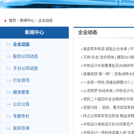
首页
>
新闻中心
>
企业动态
新闻中心
企业动态
企业动态
▪
锻造青年栋梁 赋能企业未来 | 中
股份公司动态
▪
万吨“巨龙”凌空转体 | 襄阳2
▪
中铁设计外部董事赴苏州调研并
子分公司动态
▪
珠肇高铁“第一跨”｜双鱼洲特
行业资讯
▪
一支部一特色 党建品牌聚力① |
▪
心湾筑梦 码动未来 | 中铁设
媒体聚焦
▪
党的二十届四中全会精神在中铁设
公示公告
▪
双星闪烁｜ 张凯、曹洋双双荣获
专题专栏
▪
持之以恒筑牢安全防线 精益求精
▪
中铁设计承担设计的大同黄花产
友好往来
▪
中铁设计一项科技成果入选“交