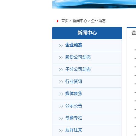
首页
>
新闻中心
>
企业动态
新闻中心
企业动态
股份公司动态
子分公司动态
行业资讯
媒体聚焦
公示公告
专题专栏
友好往来