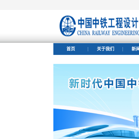
首页
关于我们
新