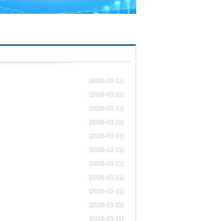
[2026-03-11]
[2026-03-11]
[2026-03-11]
[2026-03-11]
[2026-03-11]
[2026-03-11]
[2026-03-11]
[2026-03-11]
[2026-03-11]
[2026-03-11]
[2026-03-11]