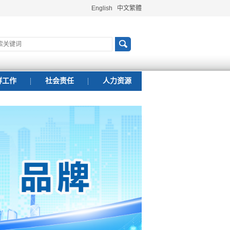
English
中文繁體
群工作
社会责任
人力资源