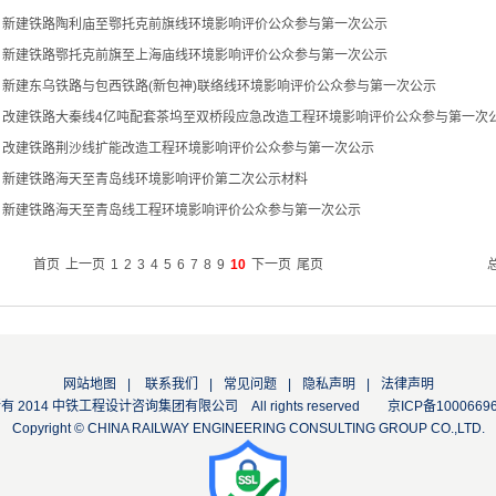
▪
新建铁路陶利庙至鄂托克前旗线环境影响评价公众参与第一次公示
▪
新建铁路鄂托克前旗至上海庙线环境影响评价公众参与第一次公示
▪
新建东乌铁路与包西铁路(新包神)联络线环境影响评价公众参与第一次公示
▪
改建铁路大秦线4亿吨配套茶坞至双桥段应急改造工程环境影响评价公众参与第一次
▪
改建铁路荆沙线扩能改造工程环境影响评价公众参与第一次公示
▪
新建铁路海天至青岛线环境影响评价第二次公示材料
▪
新建铁路海天至青岛线工程环境影响评价公众参与第一次公示
首页
上一页
1
2
3
4
5
6
7
8
9
10
下一页
尾页
网站地图
|
联系我们
|
常见问题
|
隐私声明
|
法律声明
 2014 中铁工程设计咨询集团有限公司 All rights reserved
京ICP备1000669
Copyright © CHINA RAILWAY ENGINEERING CONSULTING GROUP CO.,LTD.