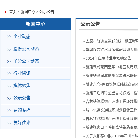
首页
>
新闻中心
>
公示公告
新闻中心
公示公告
企业动态
▪
太原市轨道交通1号线一期工程
股份公司动态
▪
华容煤炭铁水联运储配基地专用
▪
2014年应届毕业生招聘公告
子分公司动态
▪
新建铁路蒙西至华中地区铁路煤
行业资讯
▪
新建铁路湖北荆州煤炭铁水联运
▪
新建东乌-包西铁路联络线变更
媒体聚焦
▪
新建二连浩特至巴音花铁路工程
公示公告
▪
吉林铁路枢纽西环线工程环境影
专题专栏
▪
城市轨道交通线网规划设计工程
▪
吉林铁路枢纽西环线工程环境影
友好往来
▪
新建张家口至呼和浩特铁路变更
▪
关于拟推荐申报2013年四川省