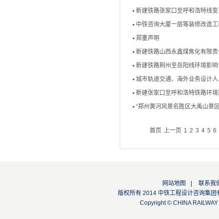
▪
新建铁路张家口至呼和浩特线变
▪
中铁咨询大厦一层等装修改造工
▪
郑重声明
▪
新建铁路山西永鑫煤焦化有限责
▪
新建铁路荆州至岳阳线环境影响
▪
城市轨道交通、海外业务设计人
▪
新建张家口至呼和浩特铁路环境
▪
“郑州黄河风景名胜区大禹山景
首页
上一页
1
2
3
4
5
6
网站地图
|
联系我
版权所有 2014 中铁工程设计咨询集团有限公司
Copyright © CHINA RAILW