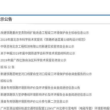
公示公告
▪
改建铁路重庆至贵阳线扩能改造工程竣工环境保护自主验收信息公示
▪
2019年度北京市科学技术奖提名《铁路桥涵混凝土结构设计规范》
▪
中铁咨询北京工程检测有限公司新建实验室项目全本公示
▪
关于申报2019年度中国铁道学会科学技术奖励材料的公示
▪
2019年度广西壮族自治区科学技术奖提名项目公示
▪
招 标 公 告
▪
新建铁路昆明至河口线蒙自至河口段竣工环境保护验收调查报告的公示
▪
招标公告
▪
滑县专用铁路环境影响评价及环评报告全本查阅途径信息公告
▪
新建铁路铁力至伊春线环境影响评价及环评报告全本查阅途径信息公示
▪
滑县专用铁路环境影响评价公众参与第二次信息公示
▪
广州至清远城际轨道交通项目配套110kV广州北牵引变电所（电磁专题）环境影响