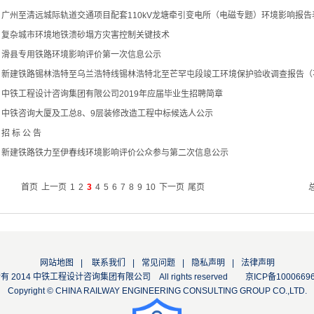
▪
广州至清远城际轨道交通项目配套110kV龙塘牵引变电所（电磁专题）环境影响报告
▪
复杂城市环境地铁溃砂塌方灾害控制关键技术
▪
滑县专用铁路环境影响评价第一次信息公示
▪
新建铁路锡林浩特至乌兰浩特线锡林浩特北至芒罕屯段竣工环境保护验收调查报告（不
▪
中铁工程设计咨询集团有限公司2019年应届毕业生招聘简章
▪
中铁咨询大厦及工总8、9层装修改造工程中标候选人公示
▪
招 标 公 告
▪
新建铁路铁力至伊春线环境影响评价公众参与第二次信息公示
首页
上一页
1
2
3
4
5
6
7
8
9
10
下一页
尾页
网站地图
|
联系我们
|
常见问题
|
隐私声明
|
法律声明
 2014 中铁工程设计咨询集团有限公司 All rights reserved
京ICP备1000669
Copyright © CHINA RAILWAY ENGINEERING CONSULTING GROUP CO.,LTD.