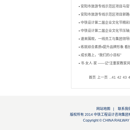
▪
安阳市旅游专线示范区项目马官
▪
安阳市旅游专线示范区项目郭路
▪
中铁设计第二届企业文化节精彩
▪
中铁设计第二届企业文化节压轴
▪
速来围观，一线员工与集团领导
▪
练就综合素质•提升品牌形象 看
▪
成长路上，“我们的小目标”
▪
书·女人·家 ——记“注重家教家
首页
上一页
...
41
42
43
网站地图
|
联系我
版权所有 2014 中铁工程设计咨询集团有限公司
Copyright © CHINA RAILW