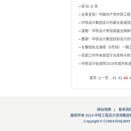
▪
招 标 公 告
▪
全景呈现！中国共产党中铁工程
▪
中铁设计集团设计的最长高速铁
▪
速看！中铁设计参加首届全国新
▪
重磅！中铁设计集团目前设计的
▪
长春轻轨北湖线（8号线）一期
▪
张家口市怀来县官厅水库特大桥
▪
中铁设计轨道院2018年城市轨
首页
上一页
...
41
42
43
网站地图
|
联系我
版权所有 2014 中铁工程设计咨询集团有限公司
Copyright © CHINA RAILW