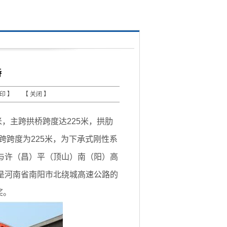
桥
打印
】 【
关闭
】
米，主跨拱桥跨度达225米，拱肋
跨跨度为225米，为下承式刚性系
与许（昌）平（顶山）南（阳）高
是河南省南阳市北绕城高速公路的
奖。