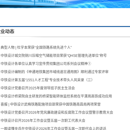
企业动态
▪
典型人物 | 杜宇本荣获“全国铁路系统先进个人”
▪
中铁设计城交院铜川压缩空气储能项目荣获“QHSE管理先进单位”称号
▪
中铁设计各单位认真学习宣传贯彻集团公司系列会议精神①
▪
中铁设计编制的《申通地铁集团市域线道岔通用图》顺利通过专家评审
▪
中铁设计第五届“1551人才工程”专业技术带头人风采录（三）
▪
中铁设计党委召开2025年度领导班子民主生活会
▪
中铁设计桥梁院自主研发的桥梁智能转体监控系统在平漯周高铁成功应用
▪
喜报 | 中铁设计武梅铁路配施项目部荣获中国铁路南昌局两项荣誉
▪
中铁设计党委召开2026年党风廉政建设和反腐败工作会议暨警示教育大会
▪
中铁设计召开2026年工作会议暨五届一次职工代表大会
▪
一图读懂辛兵在中铁设计2026年工作会议暨五届一次职代会上的讲话