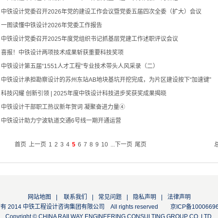
▪
中铁设计党委召开2026年党的建设工作会议暨党委五届四次全委（扩大）会议
▪
一图读懂中铁设计2026年党委工作报告
▪
中铁设计党委召开2025年度党组织书记抓基层党建工作述职评议会议
▪
喜报！中铁设计两项技术成果斩获重要科技奖项
▪
中铁设计第五届“1551人才工程”专业技术带头人风采录（二）
▪
中铁设计承担勘察设计的苏州东站AB地块基坑开挖完成，为片区建设按下“加速键”
▪
科技闪耀 创新引领 | 2025年度中铁设计科技进步奖获奖成果揭晓
▪
中铁设计干部职工热议新年贺词 凝聚奋进力量④
▪
中铁设计助力宁波轨道交通6号线一期开通运营
首页
上一页
1
2
3
4
5
6
7
8
9
10
...
下一页
尾页
网站地图
|
联系我们
|
常见问题
|
隐私声明
|
法律声明
 2014 中铁工程设计咨询集团有限公司 All rights reserved
京ICP备1000669
Copyright © CHINA RAILWAY ENGINEERING CONSULTING GROUP CO.,LTD.