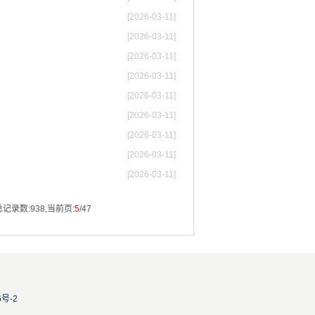
[2026-03-11]
[2026-03-11]
[2026-03-11]
[2026-03-11]
[2026-03-11]
[2026-03-11]
[2026-03-11]
[2026-03-11]
[2026-03-11]
总记录数:938,当前页:
5
/47
6号-2