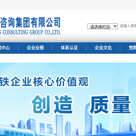
闻中心
企业业绩
体系认证
企业文化
党