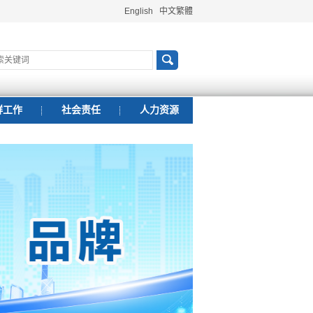
English
中文繁體
群工作
社会责任
人力资源