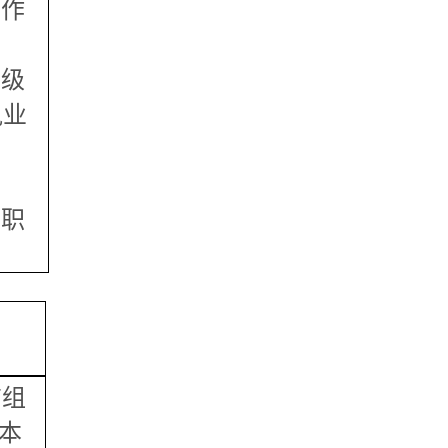
工作
中级
执业
履职
有组
本