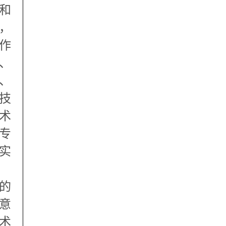
和
，
作
、
、
技
术
专
实
的
意
术