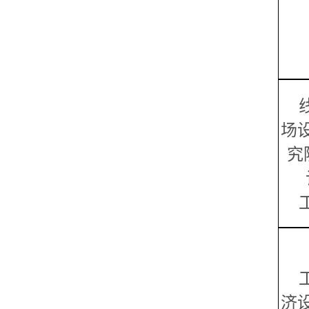
场
究
济