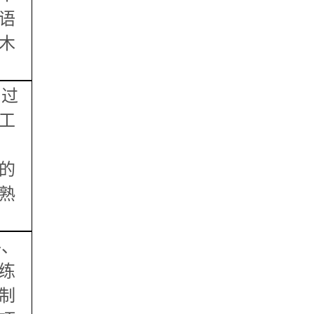
语
木
加过
工
的
熟
路、
练
制