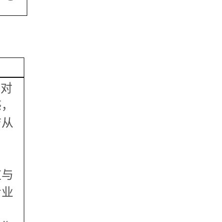
，对
感，
洁从
知
道与
专业