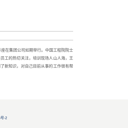
训讲座在集团公司如期举行。中国工程院院士
司员工的热切关注，培训现场人山人海，王
到了新知识，对自己目前从事的工作很有帮
6号-2