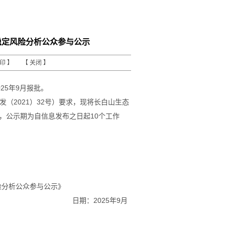
稳定风险分析公众参与公示
打印
】 【
关闭
】
025
年
9
月报批。
发（
2021）32号）
要求，现将长白山生态
，公示期为自信息发布之日起
1
0
个工作
险分析公众参与公示
》
日期：
202
5
年
9
月