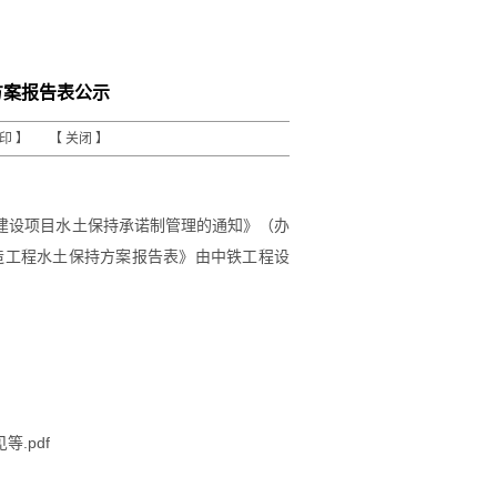
方案报告表公示
打印
】 【
关闭
】
建设项目水土保持承诺制管理的通知》（
办
造工程
水土保持方案报告表》由
中铁工程设
.pdf