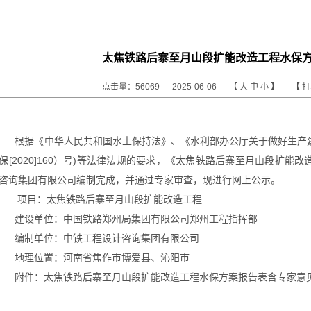
太焦铁路后寨至月山段扩能改造工程水保
点击量：56069 2025-06-06 【
大
中
小
】 【
根据《中华人民共和国水土保持法》
、《水利部办公厅关于做好生产
保
[2020]160
）
号
)
等法律法规的要求，《
太焦铁路后寨至月山段扩能改
咨询集团有限公司
编制
完成，
并通过专家审查，
现进行网上公示。
项目：太焦铁路后寨至月山段扩能改造工程
建设单位：中国铁路郑州局集团有限公司郑州工程指挥部
编制单位：中铁工程设计咨询集团有限公司
地理位置：河南省焦作市博爱县、沁阳市
附件：
太焦铁路后寨至月山段扩能改造工程水保方案报告表含专家意见等