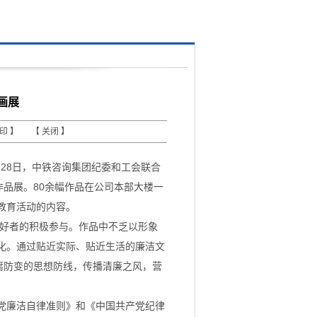
画展
打印
】 【
关闭
】
28日，中铁咨询集团纪委和工会联合
作品展。80余幅作品在公司本部大楼一
教育活动的内容。
爱好者的积极参与。作品中不乏以形象
化。通过贴近实际、贴近生活的廉洁文
腐防变的思想防线，传播清廉之风，营
党廉洁自律准则》和《中国共产党纪律