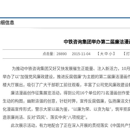
详细信息
中铁咨询集团举办第二届廉洁漫
点击量：28890 2015-11-04 【
大
中
小
】 【
为推动中铁咨询集团又好又快发展催生正能量、注入新活力，10月
举办了以“加强党风廉政建设，推进反腐倡廉”为主题的第二届廉洁漫画
楼大厅展出，吸引了广大干部职工前往观看，丰富了公司党风廉政建设
廉洁漫画创作征集展览活动，得到公司16个单位的71名漫画创作
生动的构图，幽默诙谐的创意，针砭时弊，宣传反腐倡廉，弘扬廉洁文
化漫画宣传形式，警示大家以画为鉴，“以廉为荣、以贪为耻”，筑牢拒
造崇廉尚洁、反对“四风”、落实中央“八项规定”。
此次展示活动，有力地配合了正在深入开展的贯彻落实《中国共产