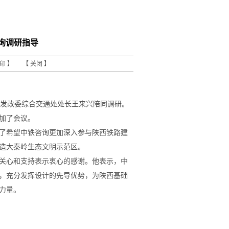
询调研指导
打印
】 【
关闭
】
省发改委综合交通处处长王来兴陪同调研。
加了会议。
了希望中铁咨询更加深入参与陕西铁路建
造大秦岭生态文明示范区。
关心和支持表示衷心的感谢。他表示，中
，充分发挥设计的先导优势，为陕西基础
力量。