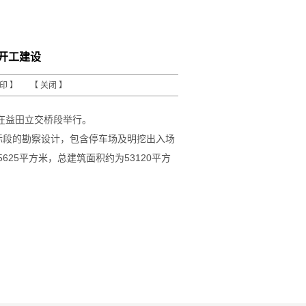
开工建设
打印
】 【
关闭
】
式在益田立交桥段举行。
3标段的勘察设计，包含停车场及明挖出入场
625平方米，总建筑面积约为53120平方