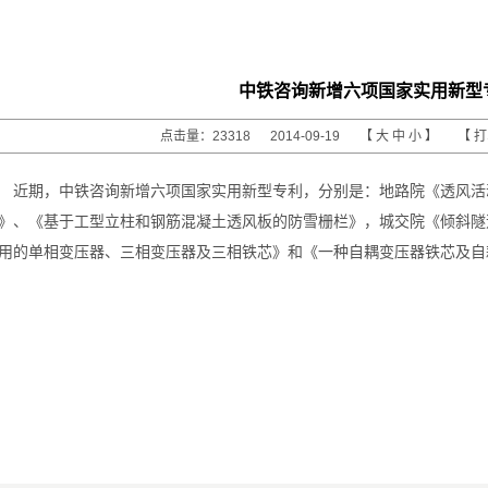
中铁咨询新增六项国家实用新型
点击量：23318 2014-09-19 【
大
中
小
】 【
近期，中铁咨询新增六项国家实用新型专利，分别是：地路院《透风活
》、《基于工型立柱和钢筋混凝土透风板的防雪栅栏》，城交院《倾斜隧
用的单相变压器、三相变压器及三相铁芯》和《一种自耦变压器铁芯及自