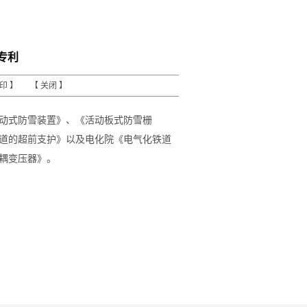
专利
打印
】 【
关闭
】
动式防雪装置》、《活动板式防雪栅
道的超前支护》以及电化院《电气化铁道
耦变压器》。