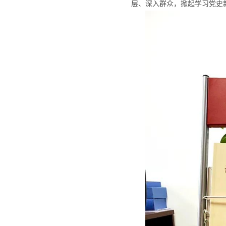
层、深入群众，掀起学习党史