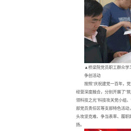
▲桥梁院党员职工群众学
争创活动
按照“庆祝建党一百年，
经营深度融合，分别开展了“
领科技之光”科技攻关党小组、
部党员责任区等支部特色活动
头攻坚克难、争当表率、履职
扬。