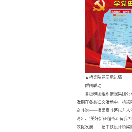
▲桥梁院党员承诺墙
群团联动
各级群团组织按照集团公
近期在各类征文活动中，桥梁
奋斗谱——桥梁泰斗茅以升人
清》、“美好新征程奋斗有我”
效促发展——记中铁设计桥梁