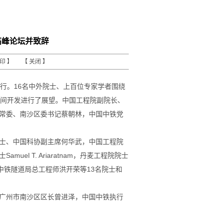
高峰论坛并致辞
打印
】 【
关闭
】
举行。16名中外院士、上百位专家学者围绕
空间开发进行了展望。中国工程院副院长、
常委、南沙区委书记蔡朝林，中国中铁党
士、中国科协副主席何华武，中国工程院
l T. Ariaratnam，丹麦工程院院士
宏伟、中铁隧道局总工程师洪开荣等13名院士和
广州市南沙区区长曾进泽，中国中铁执行