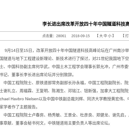
李长进出席改革开放四十年中国隧道科技
点击量：28061 2018-09-15 【
大
中
小
】 【
9月14日至15日，改革开放四十年中国隧道科技高峰论坛在广州南沙
国隧道与地下工程建设新理论、新技术进行了探讨，对21世纪我国地下
士、中国科协副主席何华武，中国土木工程学会理事长郭允冲，广州市委
书记、董事长李长进出席论坛并分别致辞。
中国工程院院士、原铁道部常务副部长孙永福，中国工程院副院长、院
士谢礼立、周福霖、王复明、陈湘生、邓铭江、钮新强，加拿大工程院院士Samue
ichael Havbro Nielsen以及中国中铁副总裁刘辉、同济大学教授黄
家学者作了主题报告。
中国工程院院士卢春房、杨秀敏、王景全、杜彦良、郑健龙、谢先启，
事章献、董事会秘书何文，中铁隧道局主要负责人等出席论坛。