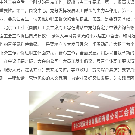
中铁工会今后一个时期的重点工作，提出五点工作要求。第一，提高认识
重要性。第二，围绕中心，充分发挥发展职工群众的主力军作用。第三，
四，要关注民生，切实维护职工群众的合法权益。第五，是要夯实基础，
北京市工业（国防）工会主席周玉忠在讲话中充分肯定了中铁咨询各级
强工会工作提出四点建议:一是深入学习贯彻党的十八届五中全会，和习
作的责任感和使命感。二是要树立五大发展理念，组织动员广大职工为企
服务工作，促进职工体面劳动，舒心工作，全面发展。四是以自我革新的
在会议闭幕之际，大会向公司广大员工发出倡议，号召全体职工要认清
，服务大局，建功立业；要立足岗位，学以致用，提高综合素质；要求真
则，共建和谐，营造优良的人文氛围。为企业又好又快发展，为实现集团