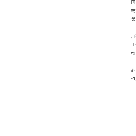
国
端
第
加
工
权
心
作