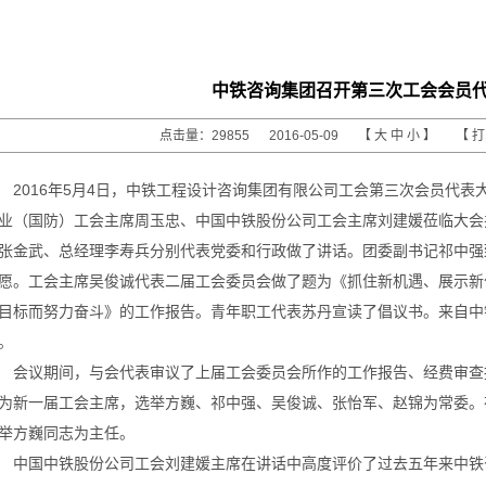
中铁咨询集团召开第三次工会会员
点击量：29855 2016-05-09 【
大
中
小
】 【
2016年5月4日，中铁工程设计咨询集团有限公司工会第三次会员代
业（国防）工会主席周玉忠、中国中铁股份公司工会主席刘建媛莅临大会
张金武、总经理李寿兵分别代表党委和行政做了讲话。团委副书记祁中强
愿。工会主席吴俊诚代表二届工会委员会做了题为《抓住新机遇、展示新
目标而努力奋斗》的工作报告。青年职工代表苏丹宣读了倡议书。来自中
。
会议期间，与会代表审议了上届工会委员会所作的工作报告、经费审查
为新一届工会主席，选举方巍、祁中强、吴俊诚、张怡军、赵锦为常委。
举方巍同志为主任。
中国中铁股份公司工会刘建媛主席在讲话中高度评价了过去五年来中铁