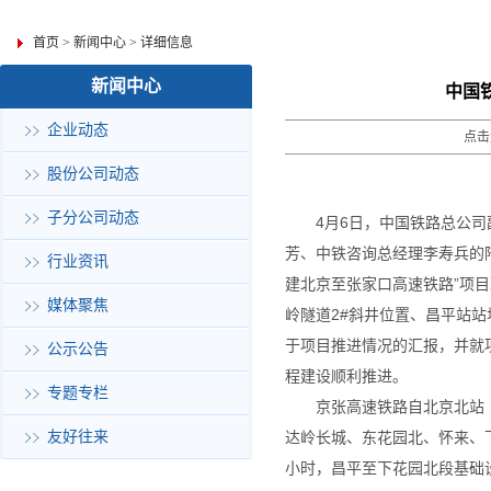
首页
>
新闻中心
>
详细信息
新闻中心
中国
企业动态
点击
股份公司动态
子分公司动态
4月6日，中国铁路总公
芳、中铁咨询总经理李寿兵的
行业资讯
建北京至张家口高速铁路”项
媒体聚焦
岭隧道2#斜井位置、昌平站
于项目推进情况的汇报，并就
公示公告
程建设顺利推进。
专题专栏
京张高速铁路自北京北站（
友好往来
达岭长城、东花园北、怀来、下
小时，昌平至下花园北段基础设