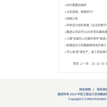
▪
时代需要的榜样
▪
众志成城，砥砺前行！
▪
招租公告
▪
中铁设计组织观看《企业的数字
▪
集团公司召开2020年党风廉政
▪
入围“全国向上向善好青年”候
▪
新建成达万铁路勘察现场开展工
▪
齐心战“疫”保生产，复工防疫两
首页
上一页
...
31
32
33
网站地图
|
联系我
版权所有 2014 中铁工程设计咨询集团有限公司
Copyright © CHINA RAILW