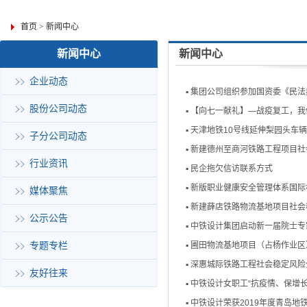
首页
>
新闻中心
新闻中心
新闻中心
企业动态
▪
集团公司组织参加国资委《民法
股份公司动态
▪
【向七一献礼】—战疫复工，我
▪
天津地铁10号线延伸梨园头车
子分公司动态
▪
新建德州至商河铁路工程项目社
行业资讯
▪
民企拖欠信访联系方式
▪
新版职业健康安全管理体系国际
媒体聚焦
▪
新建薛店铁路物流基地项目社会
公示公告
▪
中铁设计集团启动新一届院士专
专题专栏
▪
圃田物流基地项目（占杨作业区
▪
深惠城际铁路工程社会稳定风险
友好往来
▪
中铁设计女职工“抗疫情、保增
▪
中铁设计荣获2019年度青岛地